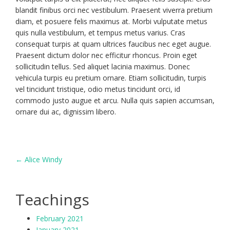
blandit finibus orci nec vestibulum. Praesent viverra pretium
diam, et posuere felis maximus at. Morbi vulputate metus
quis nulla vestibulum, et tempus metus varius. Cras
consequat turpis at quam ultrices faucibus nec eget augue.
Praesent dictum dolor nec efficitur rhoncus. Proin eget
sollicitudin tellus. Sed aliquet lacinia maximus. Donec
vehicula turpis eu pretium ornare. Etiam sollicitudin, turpis
vel tincidunt tristique, odio metus tincidunt orci, id
commodo justo augue et arcu. Nulla quis sapien accumsan,
ornare dui ac, dignissim libero.
POST
←
Alice Windy
NAVIGATION
Teachings
February 2021
January 2021